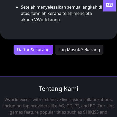
Setelah menyelesaikan semua langkah di
atas, tahniah kerana telah mencipta
akaun VWorld anda.
Daftar Sekarang
Log Masuk Sekarang
Tentang Kami
Vworld excels with extensive live casino collaborations,
including top providers like AG, GD, PT, and BG. Our slot
games feature popular titles such as 918KISS and