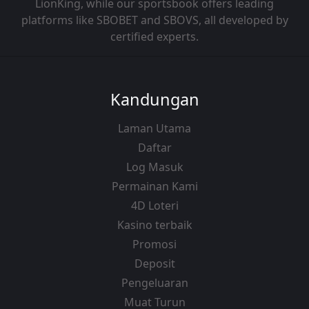
LionKing, while our sportsbook offers leading
platforms like SBOBET and SBOVS, all developed by
certified experts.
Kandungan
Laman Utama
Daftar
Log Masuk
Permainan Kami
4D Loteri
Kasino terbaik
Promosi
Deposit
Pengeluaran
Muat Turun